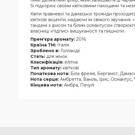
Їхній делікатний флер, який залишають ці чарів
Si підкорює своїми квітковими пахощами та не
Квіти травневої та дамаської троянди проходят
квіткові акценти, надаючи їм свіжого звучання.
тандемі з ірисом та білим османтусом створюют
власниці «підпис» вишуканості та пишноти.
Прем'єра аромату:
2016
Країна ТМ:
Італія
Зроблено в:
Голландії
Стать:
для жінок
Класифікація:
елітна
Тип аромату:
квіткові
Початкова нота:
Біла фрезія, Бергамот, Дама
Нота серця:
Амбретта, Ваніль, Ірис, Османтус
Кінцева нота:
Амбра, Пачулі