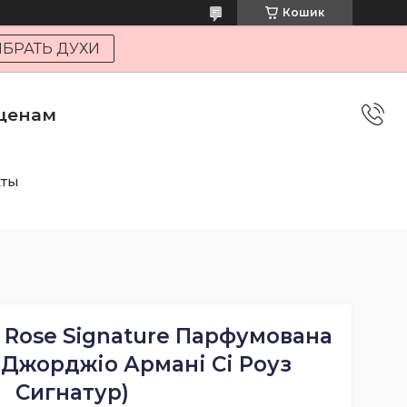
Кошик
БРАТЬ ДУХИ
 ценам
кты
Si Rose Signature Парфумована
( Джорджіо Армані Сі Роуз
Сигнатур)