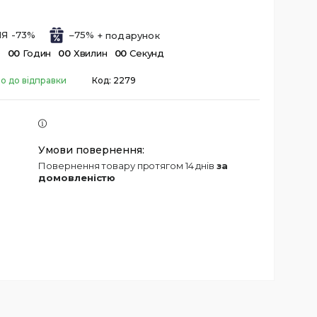
Я -73%
–75%
в
0
0
Годин
0
0
Хвилин
0
0
Секунд
о до відправки
Код:
2279
повернення товару протягом 14 днів
за
домовленістю