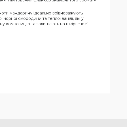
хання. Лімітований фланкер знаменитого аромату
а ноти мандарину ідеально врівноважують
чорної смородини та теплої ванілі, які у
ну композицію та залишають на шкірі своєї