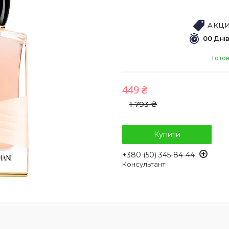
АКЦИ
0
0
Дні
Готов
449 ₴
1 793 ₴
Купити
+380 (50) 345-84-44
Консультант