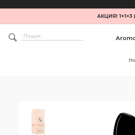
АКЦИЯ! 1+1=3
Aromo
Гл