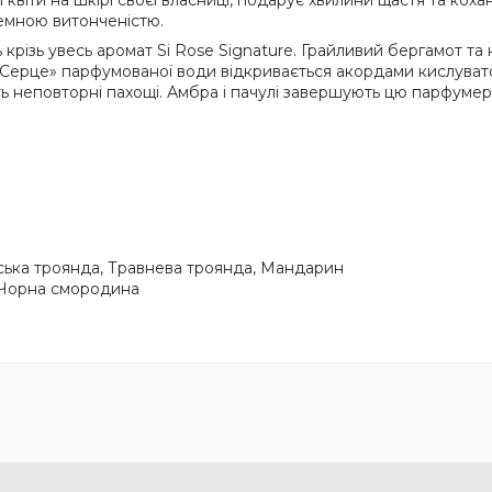
ні квіти на шкірі своєї власниці, подарує хвилини щастя та ко
земною витонченістю.
ь крізь увесь аромат Si Rose Signature. Грайливий бергамот т
 «Серце» парфумованої води відкривається акордами кислуватої 
ь неповторні пахощі. Амбра і пачулі завершують цю парфумер
сська троянда, Травнева троянда, Мандарин
, Чорна смородина