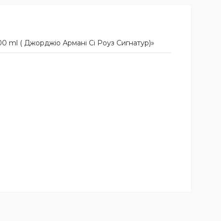
0 ml ( Джорджіо Армані Сі Роуз Сигнатур)»