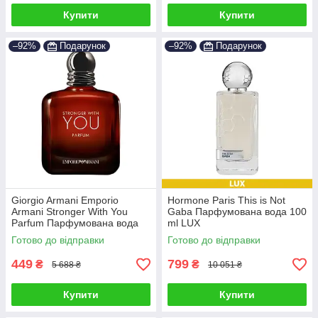
Купити
Купити
–92%
Подарунок
–92%
Подарунок
Giorgio Armani Emporio
Hormone Paris This is Not
Armani Stronger With You
Gaba Парфумована вода 100
Parfum Парфумована вода
ml LUX
100 ml
Готово до відправки
Готово до відправки
449
799
₴
₴
5 688 ₴
10 051 ₴
Купити
Купити