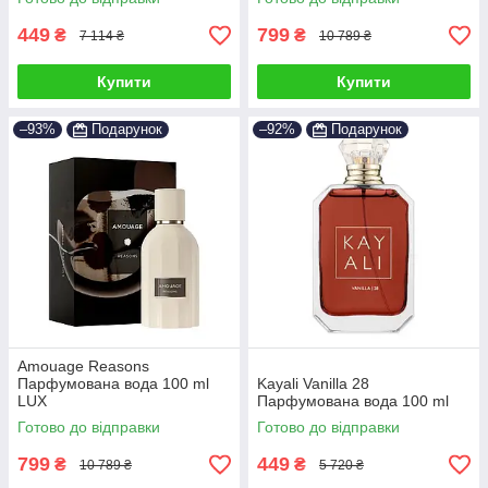
449
799
₴
₴
7 114 ₴
10 789 ₴
Купити
Купити
–93%
Подарунок
–92%
Подарунок
Amouage Reasons
Парфумована вода 100 ml
Kayali Vanilla 28
LUX
Парфумована вода 100 ml
Готово до відправки
Готово до відправки
799
449
₴
₴
10 789 ₴
5 720 ₴