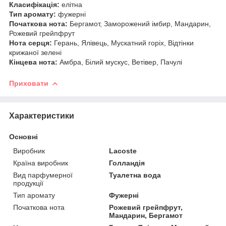
Класифікація:
елітна
Тип аромату:
фужерні
Початкова нота:
Бергамот, Заморожений імбир, Мандарин,
Рожевий грейпфрут
Нота серця:
Герань, Ялівець, Мускатний горіх, Відтінки
крижаної зелені
Кінцева нота:
Амбра, Білий мускус, Ветівер, Пачулі
Приховати
Характеристики
Основні
Виробник
Lacoste
Країна виробник
Голландія
Вид парфумерної
Туалетна вода
продукції
Тип аромату
Фужерні
Початкова нота
Рожевий грейпфрут,
Мандарин, Бергамот