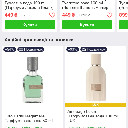
Туалетна вода 100 ml
Туалетна вода 100 ml
Туал
(Парфуми Лакоста Бланк)
(Чоловічі Шанель Аллюр
(Чол
Хоум Спорт Парфуми
Хоу
449
449
899
₴
₴
1 793 ₴
1 293 ₴
Алюр Хом Чоловічі
Алю
Парфуми)
Купити
Купити
Акційні пропозиції та новинки
–94%
Подарунок
–93%
Подарунок
Amouage Lustre
Orto Parisi Megamare
Парфумована вода 100 ml
Парфумована вода 50 ml
LUX
Готово до відправки
Готово до відправки