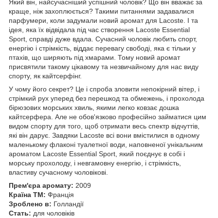
Який він, найсучасніший успішний чоловік? Що він вважає за
краще, ніж захоплюється? Такими питаннями задавалися
парфумери, коли задумали новий аромат для Lacoste. І та
ідея, яка їх відвідала під час створення Lacoste Essential
Sport, справді дуже вдала. Сучасний чоловік любить спорт,
енергію і стрімкість, віддає перевагу свободі, яка є тільки у
птахів, що ширяють під хмарами. Тому новий аромат
присвятили такому цікавому та незвичайному для нас виду
спорту, як кайтсерфінг.
У чому його секрет? Це і спроба зловити непокірний вітер, і
стрімкий рух уперед без перешкод та обмежень, і прохолода
бірюзових морських хвиль, якими легко ковзає дошка
кайтсерфера. Але не обов'язково професійно займатися цим
видом спорту для того, щоб отримати весь спектр відчуттів,
які він дарує. Завдяки Lacoste всі вони вмістилися в одному
маленькому флаконі туалетної води, наповненої унікальним
ароматом Lacoste Essential Sport, який поєднує в собі і
морську прохолоду, і невгамовну енергію, і стрімкість,
властиву сучасному чоловікові.
Прем'єра аромату:
2009
Країна ТМ:
Франція
Зроблено в:
Голландії
Стать:
для чоловіків