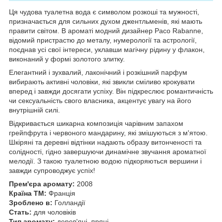
Ця чудова туалетна вода є символом розкоші та мужності,
призначається для сильних духом джентльменів, які мають
правити світом. В ароматі модний дизайнер Paco Rabanne,
відомий пристрастю до металу, нумерології та астрології,
поєднав усі свої інтереси, уклавши магічну рідину у флакон,
виконаний у формі золотого злитку.
Елегантний і зухвалий, лаконічний і розкішний парфум
вибирають активні чоловіки, які звикли сміливо крокувати
вперед і завжди досягати успіху. Він підкреслює романтичність
чи сексуальність свого власника, акцентує увагу на його
внутрішній силі.
Відкривається шикарна композиція чарівним запахом
грейпфрута і червоного мандарину, які змішуються з м'ятою.
Шкіряні та деревні відтінки надають образу витонченості та
солідності, гідно завершуючи динамічне звучання ароматної
мелодії. З такою туалетною водою підкоряються вершини і
завжди супроводжує успіх!
Прем'єра аромату:
2008
Країна ТМ:
Франція
Зроблено в:
Голландії
Стать:
для чоловіків
Тип аромату:
дерев'яні, пряні