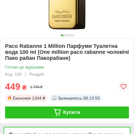
Paco Rabanne 1 Million Парфуми Туалетна
вода 100 ml (One million paco rabanne чоловічі
Пако рабан Пакорабане)
Готово до відправки
Код: 105
Роздріб
449
₴
1 793 ₴
Економія
1344 ₴
Залишилось
08:13:55
Купити