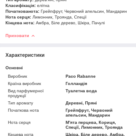
Класифікація:
елітна
Початкованота:
Грейпфрут, Червоний апельсин, Мандарин
Нота серця:
Лимонник, Троянда, Спеції
Кінцева нота:
Амбра, Біле дерево, Шкіра, Пачулі
Приховати
Характеристики
Основні
Виробник
Paco Rabanne
Країна виробник
Голландія
Вид парфумерної
Туалетна вода
продукції
Тип аромату
Деревні, Пряні
Початкова нота
Грейпфрут, Червоний
апельсин, Мандарин
Нота серця
М'ята перцева, Кориця,
Спеції, Лимонник, Троянда
Кінцева нота
Шкіра, Біле дерево, Амбра,