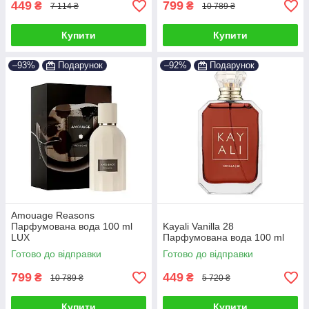
449
799
₴
₴
7 114 ₴
10 789 ₴
Купити
Купити
–93%
Подарунок
–92%
Подарунок
Amouage Reasons
Парфумована вода 100 ml
Kayali Vanilla 28
LUX
Парфумована вода 100 ml
Готово до відправки
Готово до відправки
799
449
₴
₴
10 789 ₴
5 720 ₴
Купити
Купити