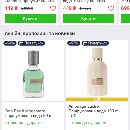
100 ml (Парфуми Чоловічі
вода 100 ml (Чоловіча
100 
Пако Рабан Інвіктус
парфумерія Paco
paco
449
449
699
₴
₴
1 960 ₴
1 793 ₴
Вікторі)
Rabanne Paco
Пако
Пакорабане)
Купити
Купити
Акційні пропозиції та новинки
–94%
Подарунок
–93%
Подарунок
Amouage Lustre
Orto Parisi Megamare
Парфумована вода 100 ml
Парфумована вода 50 ml
LUX
Готово до відправки
Готово до відправки