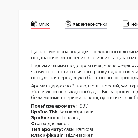
Опис
Характеристики
Інф
Ця парфумована вода для прекрасної половини л
поєднанням витончених класичних та сучасних а
Над унікальним шедевром працювала незрівнянна
якому теплі ноти сонячного ранку вдало сплели
прогулянки серед звуків багатогранної природи
Аромат дарує своїй володарці - веселій, життєрад
збагачуючи повсякденні будні. Він запрошує ві
безмежними преріями на коні, пуститися в любо
Прем'єра аромату:
1997
Країна ТМ:
Великобританія
Зроблено в:
Голландії
Стать:
для жінок
Тип аромату:
свіжі, квіткові
Класифікація:
мідл-маркет