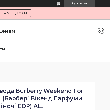
Кошик
БРАТЬ ДУХИ
 ценам
кты
вода Burberry Weekend For
 (Барбері Вікенд Парфуми
іночі EDP) АШ