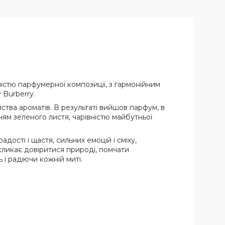
істю парфумерної композиції, з гармонійним
 Burberry.
ства ароматів. В результаті вийшов парфум, в
ям зеленого листя, чарівністю майбутньої
дості і щастя, сильних емоцій і сміху,
кликає довіритися природі, помчати
і радіючи кожній миті.