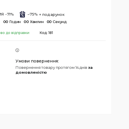
Я -71%
–75%
в
0
0
Годин
0
0
Хвилин
0
0
Секунд
ово до відправки
Код:
181
повернення товару протягом 14 днів
за
домовленістю