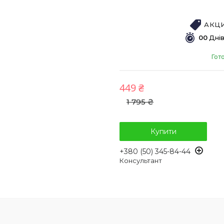
АКЦИ
0
0
Дні
Гот
449 ₴
1 795 ₴
Купити
+380 (50) 345-84-44
Консультант