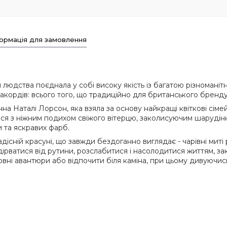
ормація для замовлення
юдства поєднала у собі високу якість із багатою різноманітн
кордів: всього того, що традиційно для британського бренду
 Наталі Лорсон, яка взяла за основу найкращі квіткові сімей
ся з ніжним подихом свіжого вітерцю, заколисуючим шарудінн
 та яскравих фарб.
існій красуні, що завжди бездоганно виглядає - чарівні миті ра
дірватися від рутини, розслабитися і насолодитися життям, за
вні авантюри або відпочити біля каміна, при цьому дивуючись 