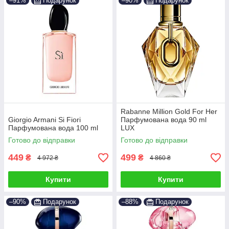
–91%
Подарунок
–90%
Подарунок
Rabanne Million Gold For Her
Giorgio Armani Si Fiori
Парфумована вода 90 ml
Парфумована вода 100 ml
LUX
Готово до відправки
Готово до відправки
449
499
₴
₴
4 972 ₴
4 860 ₴
Купити
Купити
–90%
Подарунок
–88%
Подарунок