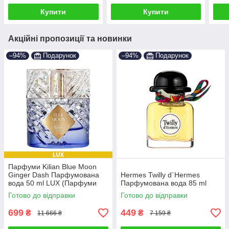
Купити
Купити
Акційні пропозиції та новинки
–94%
Подарунок
–94%
Подарунок
Парфуми Kilian Blue Moon
Ginger Dash Парфумована
Hermes Twilly d`Hermes
вода 50 ml LUX (Парфуми
Парфумована вода 85 ml
Кіліан Блю Мун Джинджер
Готово до відправки
Готово до відправки
Даш Жіночі)
699
449
₴
₴
11 666 ₴
7 159 ₴