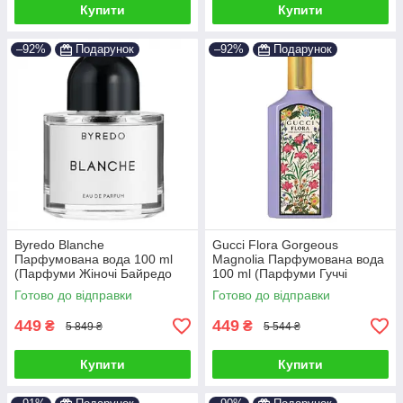
Купити
Купити
–92%
Подарунок
–92%
Подарунок
Byredo Blanche
Gucci Flora Gorgeous
Парфумована вода 100 ml
Magnolia Парфумована вода
(Парфуми Жіночі Байредо
100 ml (Парфуми Гуччі
Бланш)
Флора Горджес Магнолія
Готово до відправки
Готово до відправки
Парфуми Жіночі)
449
449
₴
₴
5 849 ₴
5 544 ₴
Купити
Купити