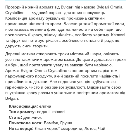
Прозорий ніжний аромат від Bvlgari під назвою Bvlgari Omnia
Crystalline — чудовий варіант для юних спокусниць.
Композиція аромату буквально пронизана світлими
променями ніжності та краси. Власниця такої ароматної сили,
ніби казкова невинна фея, здатна нанести на себе чари, що
посилюють її красу, жіночу ніжність, особисту харизму. Квіткові
та фруктові ноти зустрічають особливою легкістю й радістю,
дарують сили творити.
Деревні мотиви створюють трохи містичний шарм, овіюють
усе тіло таємничим ароматом казки. До цього додається трохи
амбри, щоб притягувати увагу та завжди бути чарівною.
Аромат Bvlgari Omnia Crystalline є неповторним варіантом
парфумерного продукту, який здатний посилити чарівність і
привабливість дівчини. Але водночас уся дія відбувається
гармонійно, чисто й без зайвої зухвалості. Відкривайте свою
внутрішню красу разом з унікальним повітряним ароматом від
Bvlgari.
Класифікація:
елітна
Тип аромату:
водяні, квіткові
Стать:
для жінок
Початкова нота:
Бамбук, Груша
Нота серця:
Листя чорної смородини, Лотос, Чай