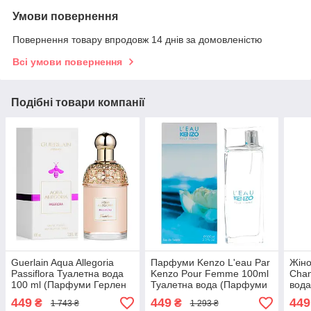
Умови повернення
Повернення товару впродовж 14 днів за домовленістю
Всі умови повернення
Подібні товари компанії
Guerlain Aqua Allegoria
Парфуми Kenzo L'eau Par
Жіно
Passiflora Туалетна вода
Kenzo Pour Femme 100ml
Chan
100 ml (Парфуми Герлен
Туалетна вода (Парфуми
вод
Аква Аллегорія Парфуми
Жіночі Кензо Ле Пар)
Шанс
449
449
449
₴
₴
1 743 ₴
1 293 ₴
Жіночі)