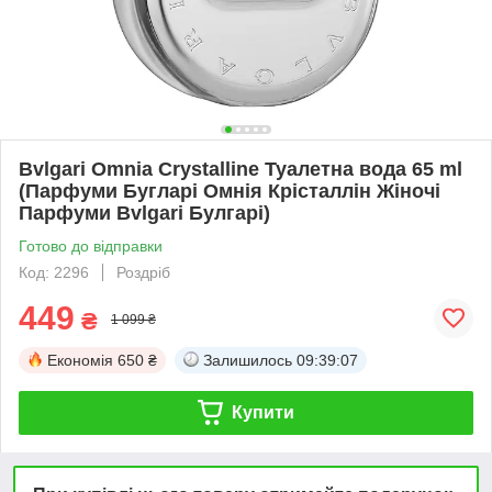
Bvlgari Omnia Crystalline Туалетна вода 65 ml
(Парфуми Бугларі Омнія Крісталлін Жіночі
Парфуми Bvlgari Булгарі)
Готово до відправки
Код: 2296
Роздріб
449
₴
1 099 ₴
Економія
650 ₴
Залишилось
09:39:07
Купити