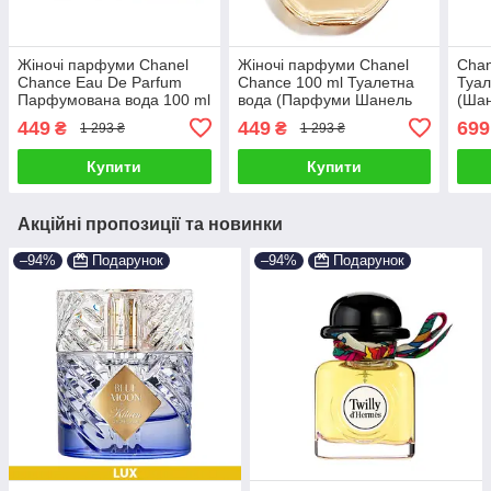
Жіночі парфуми Chanel
Жіночі парфуми Chanel
Chan
Chance Eau De Parfum
Chance 100 ml Туалетна
Туал
Парфумована вода 100 ml
вода (Парфуми Шанель
(Ша
(Жіночі Парфуми Шанель
Шанс Chanel chance eau)
Жіно
449
449
699
₴
₴
1 293 ₴
1 293 ₴
Шанс)
Пар
Купити
Купити
Акційні пропозиції та новинки
–94%
Подарунок
–94%
Подарунок