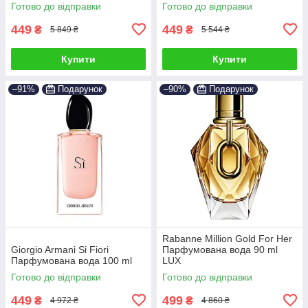
Бланш)
Флора Горджес Магнолія
Готово до відправки
Готово до відправки
Парфуми Жіночі)
449
449
₴
₴
5 849 ₴
5 544 ₴
Купити
Купити
–91%
Подарунок
–90%
Подарунок
Rabanne Million Gold For Her
Giorgio Armani Si Fiori
Парфумована вода 90 ml
Парфумована вода 100 ml
LUX
Готово до відправки
Готово до відправки
449
499
₴
₴
4 972 ₴
4 860 ₴