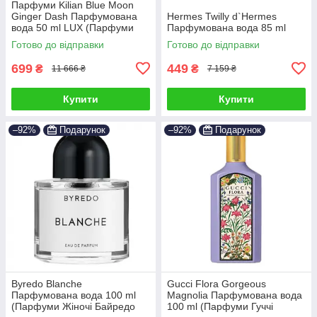
Парфуми Kilian Blue Moon
Ginger Dash Парфумована
Hermes Twilly d`Hermes
вода 50 ml LUX (Парфуми
Парфумована вода 85 ml
Кіліан Блю Мун Джинджер
Готово до відправки
Готово до відправки
Даш Жіночі)
699
449
₴
₴
11 666 ₴
7 159 ₴
Купити
Купити
–92%
Подарунок
–92%
Подарунок
Byredo Blanche
Gucci Flora Gorgeous
Парфумована вода 100 ml
Magnolia Парфумована вода
(Парфуми Жіночі Байредо
100 ml (Парфуми Гуччі