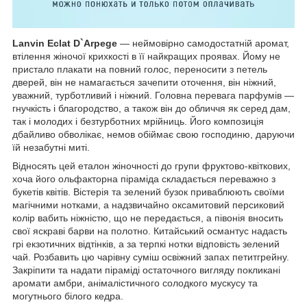
Lanvin Eclat D`Arpege
— неймовірно самодостатній аромат,
втілення жіночої крихкості в її найкращих проявах. Йому не
пристало плакати на повний голос, переносити з петель
дверей, він не намагається зачепити оточення, він ніжний,
уважний, турботливий і ніжний. Головна перевага парфумів —
гнучкість і благородство, а також він до обличчя як серед дам,
так і молодих і безтурботних мрійниць. Його композиція
дбайливо обволікає, немов обіймає свою господиню, даруючи
їй незабутні миті.
Відносять цей еталон жіночності до групи фруктово-квіткових,
хоча його ольфакторна піраміда складається переважно з
букетів квітів. Вістерія та зелений бузок приваблюють своїми
магічними нотками, а надзвичайно оксамитовий персиковий
колір вабить ніжністю, що не передається, а півонія вносить
свої яскраві барви на полотно. Китайський османтус надасть
грі екзотичних відтінків, а за терпкі нотки відповість зелений
чай. Розбавить цю чарівну суміш освіжний запах петитгрейну.
Закріпити та надати піраміді остаточного вигляду покликані
аромати амбри, анімалістичного солодкого мускусу та
могутнього білого кедра.