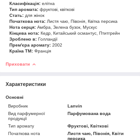
Класифікація:
елітна
Тип аромата:
фруктові, квіткові
Стать:
для жінок
Початкова нота:
Листя чаю, Півонія, Квітка персика
Нота серця:
Амбра, Зелена бузок, Мускус
Кінцева нота:
Кедр, Китайський османтус, Птитгрейн
Зроблено в:
Голландії
Прем'єра аромату:
2002
Країна ТМ:
Франція
Приховати
Характеристики
Основні
Виробник
Lanvin
Вид парфумерної
Парфумована вода
продукції
Тип аромату
Фруктові, Квіткові
Початкова нота
Листя чаю, Півонія, Квіти
персика