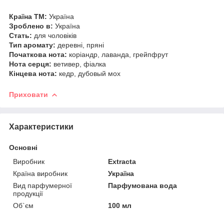
Країна ТМ:
Україна
Зроблено в:
Україна
Стать:
для чоловіків
Тип аромату:
деревні, пряні
Початкова нота:
коріандр, лаванда, грейпфрут
Нота серця:
ветивер, фіалка
Кінцева нота:
кедр, дубовый мох
Приховати
Характеристики
Основні
Виробник
Extracta
Країна виробник
Україна
Вид парфумерної
Парфумована вода
продукції
Об`єм
100 мл