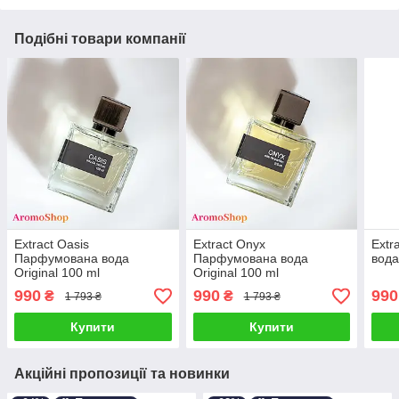
Подібні товари компанії
Extract Oasis
Extract Onyx
Extr
Парфумована вода
Парфумована вода
вода
Original 100 ml
Original 100 ml
990
990
990
₴
₴
1 793 ₴
1 793 ₴
Купити
Купити
Акційні пропозиції та новинки