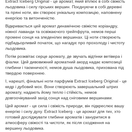
Extract Iceberg Original - це аромат, який втілює в собі свіжість
льодовика і силу гірських вершин. Поєднуючи в собі деревні
та пряні ноти, він створює унікальну композицію, наповнену
енергією та витонченістю.
Відкривається цей аромат динамічною свіжістю коріандру,
ніжної лаванди та освіжаючого грейпфрута, немов перші
промені сонця на зледенілих вершинах. Ці ноти створюють
підбадьорливий початок, що нагадує про прохолоду і чистоту
льодовика.
Потім розквітає серце аромату, де звучать відтінки ветівера і
фіалки. Цей дивовижний ароматний акорд надає композиції
глибини і таємничості, немов душа льодовика, прихована під
твердою поверхнею.
І, нарешті, фінальні ноти парфумів Extract Iceberg Original - це
кедр і дубовий мох. Вони створюють завершальний штрих
аромату, надають йому тепло і стійкість, немов
довгоочікуваний захід сонця над сніговими вершинами.
Цей аромат - це сила і свіжість природи, він підкреслює вашу
енергію і силу духу. Extract Iceberg - це аромат для тих, хто
готовий досліджувати глибини ароматів і зануритися в
атмосферу свіжості та чистоти, як після сходження на
вершину льодовика.