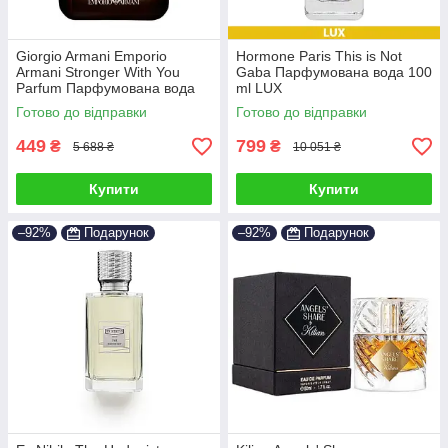
Giorgio Armani Emporio
Hormone Paris This is Not
Armani Stronger With You
Gaba Парфумована вода 100
Parfum Парфумована вода
ml LUX
100 ml
Готово до відправки
Готово до відправки
449
799
₴
₴
5 688 ₴
10 051 ₴
Купити
Купити
–92%
Подарунок
–92%
Подарунок