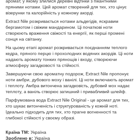
аромат, у якому злилися деревні відтінки з пікантними
пряними нотами. Цей аромат створений для тих, хто цінує
візерунки та калорійність у кожному акорді.
Extract Nile розкривається нотами альдегідів, яскравим
бергамотом і свіжим мандарином. Ці початкові ноти
створюють враження свіжості та енергії, як перші промені
сонця на світанку.
На цьому етапі аромат розкривається поєднанням теплого
кедра, пряного перцю і прохолодних водяних акордів. Ці ноти
надають аромату тонких прянощів і входу, створюючи
атмосферу загадковості та стійкості.
Завершуючи свою ароматну подорож, Extract Nile пропонує
ноти амбри, дубового моху і ванілі. Ці ноти включають аромат
і теплоту. Амбра витончена загадковість, дубовий мох надає
теплоту, а ваніль створює затишний і привабливий шлейф.
Парфумована вода Extract Nile Original - це аромат для тих,
хто шукає витонченість і структурованість у кожній ноті.
Ідеально підходить для тих, хто прагне вогненності та
глибокої стійкості у своєму образі.
Країна ТМ:
Україна
Зроблено в:
Україна