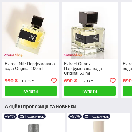
Extract Nile Парфумована
Extract Quartz
Extr
вода Original 100 ml
Парфумована вода
вода
Original 50 ml
990
690
690
₴
₴
1 793 ₴
1 793 ₴
Купити
Купити
Акційні пропозиції та новинки
–94%
Подарунок
–93%
Подарунок