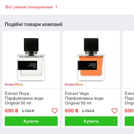
Всі умови повернення
Подібні товари компанії
Extract Roya
Extract Vega
Extr
Парфумована вода
Парфумована вода
Пар
Original 50 ml
Original 50 ml
Orig
690
690
690
₴
₴
1 793 ₴
1 793 ₴
Купити
Купити