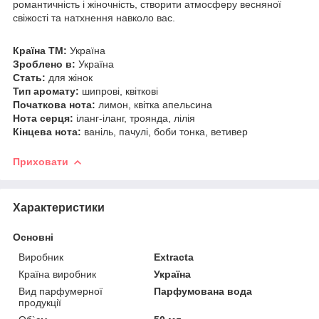
романтичність і жіночність, створити атмосферу весняної
свіжості та натхнення навколо вас.
Країна ТМ:
Україна
Зроблено в:
Україна
Стать:
для жінок
Тип аромату:
шипрові, квіткові
Початкова нота:
лимон, квітка апельсина
Нота серця:
іланг-іланг, троянда, лілія
Кінцева нота:
ваніль, пачулі, боби тонка, ветивер
Приховати
Характеристики
Основні
Виробник
Extracta
Країна виробник
Україна
Вид парфумерної
Парфумована вода
продукції