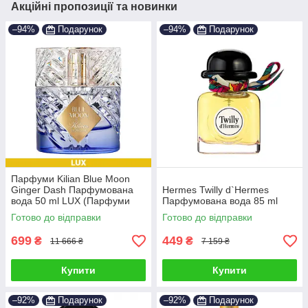
Акційні пропозиції та новинки
–94%
Подарунок
–94%
Подарунок
Парфуми Kilian Blue Moon
Ginger Dash Парфумована
Hermes Twilly d`Hermes
вода 50 ml LUX (Парфуми
Парфумована вода 85 ml
Кіліан Блю Мун Джинджер
Готово до відправки
Готово до відправки
Даш Жіночі)
699
449
₴
₴
11 666 ₴
7 159 ₴
Купити
Купити
–92%
Подарунок
–92%
Подарунок