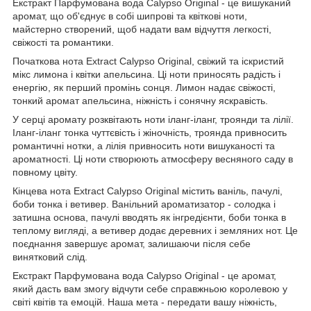
Екстракт Парфумована вода Calypso Original - це вишуканий
аромат, що об'єднує в собі шипрові та квіткові ноти,
майстерно створений, щоб надати вам відчуття легкості,
свіжості та романтики.
Початкова нота Extract Calypso Original, свіжий та іскристий
мікс лимона і квітки апельсина. Ці ноти приносять радість і
енергію, як перший промінь сонця. Лимон надає свіжості,
тонкий аромат апельсина, ніжність і сонячну яскравість.
У серці аромату розквітають ноти іланг-іланг, троянди та лілії.
Іланг-іланг тонка чуттєвість і жіночність, троянда привносить
романтичні нотки, а лілія привносить ноти вишуканості та
ароматності. Ці ноти створюють атмосферу весняного саду в
повному цвіту.
Кінцева нота Extract Calypso Original містить ваніль, пачулі,
боби тонка і ветивер. Ванільний ароматизатор - солодка і
затишна основа, пачулі вводять як інгредієнти, боби тонка в
теплому вигляді, а ветивер додає деревних і земляних нот. Це
поєднання завершує аромат, залишаючи після себе
винятковий слід.
Екстракт Парфумована вода Calypso Original - це аромат,
який дасть вам змогу відчути себе справжньою королевою у
світі квітів та емоцій. Наша мета - передати вашу ніжність,