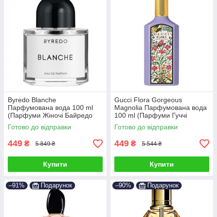
Byredo Blanche
Gucci Flora Gorgeous
Парфумована вода 100 ml
Magnolia Парфумована вода
(Парфуми Жіночі Байредо
100 ml (Парфуми Гуччі
Бланш)
Флора Горджес Магнолія
Готово до відправки
Готово до відправки
Парфуми Жіночі)
449
449
₴
₴
5 849 ₴
5 544 ₴
Купити
Купити
–91%
Подарунок
–90%
Подарунок