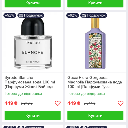
Купити
Купити
–92%
Подарунок
–92%
Подарунок
Byredo Blanche
Gucci Flora Gorgeous
Парфумована вода 100 ml
Magnolia Парфумована вода
(Парфуми Жіночі Байредо
100 ml (Парфуми Гуччі
Бланш)
Флора Горджес Магнолія
Готово до відправки
Готово до відправки
Парфуми Жіночі)
449
449
₴
₴
5 849 ₴
5 544 ₴
Купити
Купити
–91%
Подарунок
–90%
Подарунок