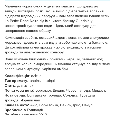
Маленька чорна сукня – це вічна класика, що дозволяє
завжди виглядати розкішно. А якщо під елегантне вбрання
підібрати відповідний парфум – вам забезпечено гучний успіх.
La Petite Robe Noire від іменитого бренду Guerlain у
концентрації туалетної води – ідеальний аксесуар для
завершення вашого образу.
Композиція зробить яскравий акцент, вона, немов спокусливе
мереживо, дозволить вам відчути себе чарівною та бажаною.
Ця коктейльна сукня вражає ніжною вишивкою з жасмину,
троянди та апельсинового кольору.
Воно усипане блискучими бризками черешні, зелених нот,
яблука та чорної смородини. А тканина струмує по тілу м'яким
серпанком з мускусу і чарівної амбри.
Класифікація
: елітна
Тип аромату: в
анільні, східні
Стать
: для жінок
Початкова нота:
Бергамот, Вишня, Червоні ягоди, Мигдаль
Нота серця
: Болгарська троянда, Солодка, Турецька
троянда, Чорний чай
Кінцева нота:
Аніс, Боби тонка, Ваніль, Ірис, Пачулі
Зроблено в
Голландії
Прім’єра аромату
: 2012