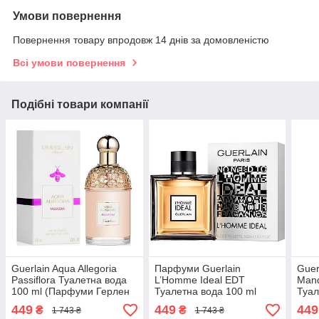
Умови повернення
Повернення товару впродовж 14 днів за домовленістю
Всі умови повернення
Подібні товари компанії
Guerlain Aqua Allegoria
Парфуми Guerlain
Guer
Passiflora Туалетна вода
L’Homme Ideal EDT
Mand
100 ml (Парфуми Герлен
Туалетна вода 100 ml
Туал
Аква Аллегорія Парфуми
(Чоловіча Парфумерія
(Гер
449
449
449
₴
₴
1 743 ₴
1 743 ₴
Жіночі)
Guerlain Pour Homme)
Ман