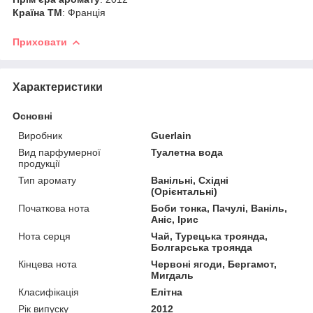
Країна ТМ
: Франція
Приховати
Характеристики
Основні
Виробник
Guerlain
Вид парфумерної
Туалетна вода
продукції
Тип аромату
Ванільні, Східні
(Орієнтальні)
Початкова нота
Боби тонка, Пачулі, Ваніль,
Аніс, Ірис
Нота серця
Чай, Турецька троянда,
Болгарська троянда
Кінцева нота
Червоні ягоди, Бергамот,
Мигдаль
Класифікація
Елітна
Рік випуску
2012