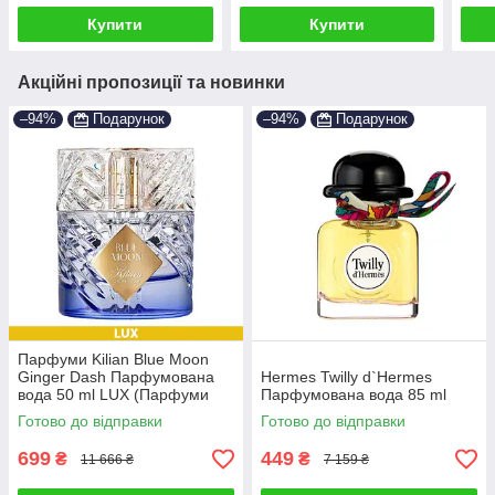
Купити
Купити
Акційні пропозиції та новинки
–94%
Подарунок
–94%
Подарунок
Парфуми Kilian Blue Moon
Ginger Dash Парфумована
Hermes Twilly d`Hermes
вода 50 ml LUX (Парфуми
Парфумована вода 85 ml
Кіліан Блю Мун Джинджер
Готово до відправки
Готово до відправки
Даш Жіночі)
699
449
₴
₴
11 666 ₴
7 159 ₴