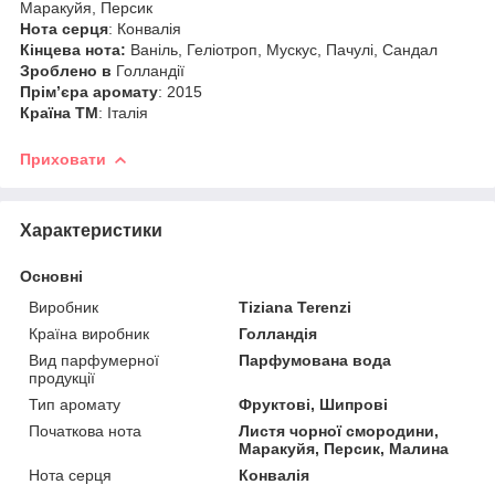
Маракуйя, Персик
Нота серця
: Конвалія
Кінцева нота:
Ваніль, Геліотроп, Мускус, Пачулі, Сандал
Зроблено в
Голландії
Прім’єра аромату
: 2015
Країна ТМ
: Італія
Приховати
Характеристики
Основні
Виробник
Tiziana Terenzi
Країна виробник
Голландія
Вид парфумерної
Парфумована вода
продукції
Тип аромату
Фруктові, Шипрові
Початкова нота
Листя чорної смородини,
Маракуйя, Персик, Малина
Нота серця
Конвалія