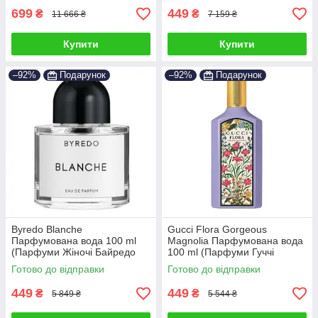
699
449
₴
₴
11 666 ₴
7 159 ₴
Купити
Купити
–92%
Подарунок
–92%
Подарунок
Byredo Blanche
Gucci Flora Gorgeous
Парфумована вода 100 ml
Magnolia Парфумована вода
(Парфуми Жіночі Байредо
100 ml (Парфуми Гуччі
Бланш)
Флора Горджес Магнолія
Готово до відправки
Готово до відправки
Парфуми Жіночі)
449
449
₴
₴
5 849 ₴
5 544 ₴