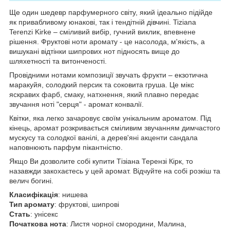
Ще один шедевр парфумерного світу, який ідеально підійде
як привабливому юнакові, так і тендітній дівчині. Tiziana
Terenzi Kirke – сміливий вибір, гучний виклик, впевнене
рішення. Фруктові ноти аромату - це насолода, м'якість, а
вишукані відтінки шипрових нот підносять вище до
шляхетності та витонченості.
Провідними нотами композиції звучать фрукти – екзотична
маракуйя, солодкий персик та соковита груша. Це мікс
яскравих фарб, смаку, натхнення, який плавно передає
звучання ноті "серця" - аромат конвалії.
Квітки, яка легко зачаровує своїм унікальним ароматом. Під
кінець, аромат розкривається сміливим звучанням димчастого
мускусу та солодкої ванілі, а дерев'яні акценти сандала
наповнюють парфум пікантністю.
Якщо Ви дозволите собі купити Тізіана Терензі Кірк, то
назавжди закохаєтесь у цей аромат. Відчуйте на собі розкіш та
велич богині.
Класифікація
: нишева
Тип аромату
: фруктові, шипрові
Стать
: унісекс
Початкова нота
: Листя чорної смородини, Малина,