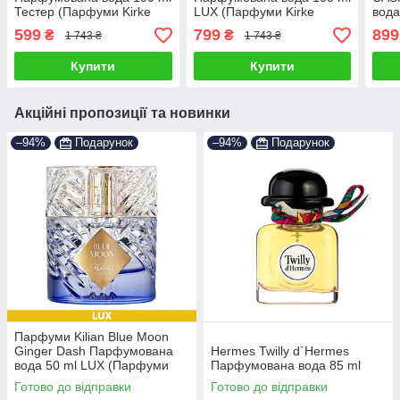
Тестер (Парфуми Kirke
LUX (Парфуми Kirke
вода
Tiziana Terenzi Парфуми
Tiziana Terenzi Парфуми
(Пар
599
799
899
₴
₴
1 743 ₴
1 743 ₴
Тізіана Терензі) ТЕСТЕР
Тізіана Терензі)
Tizi
Купити
Купити
Акційні пропозиції та новинки
–94%
Подарунок
–94%
Подарунок
Парфуми Kilian Blue Moon
Ginger Dash Парфумована
Hermes Twilly d`Hermes
вода 50 ml LUX (Парфуми
Парфумована вода 85 ml
Кіліан Блю Мун Джинджер
Готово до відправки
Готово до відправки
Даш Жіночі)