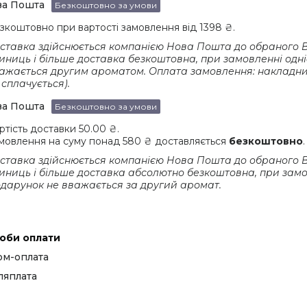
ва Пошта
Безкоштовно за умови
зкоштовно при вартості замовлення від 1398 ₴.
ставка здійснюється компанією Нова Пошта до обраного Вам
иниць і більше доставка безкоштовна, при замовленні одніє
ажається другим ароматом. Оплата замовлення: накладним 
 сплачується).
ва Пошта
Безкоштовно за умови
ртість доставки 50.00 ₴.

мовлення на суму понад 580 ₴ доставляється 
безкоштовно
.
ставка здійснюється компанією Нова Пошта до обраного Вам
иниць і більше доставка абсолютно безкоштовна, при замовл
дарунок не вважається за другий аромат.
оби оплати
м-оплата
ляплата